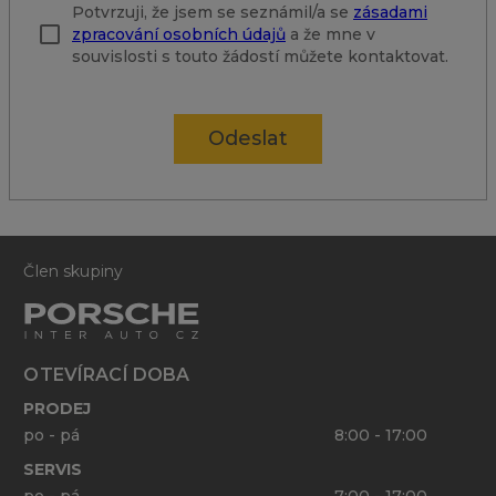
marketingových nabídek ohledně produktů a
služeb a potvrzuji, že jsem se seznámil/a se
zásadami zpracování osobních údajů
.
Potvrzuji, že jsem se seznámil/a se
zásadami
zpracování osobních údajů
a že mne v
souvislosti s touto žádostí můžete kontaktovat.
Odeslat
Člen skupiny
OTEVÍRACÍ DOBA