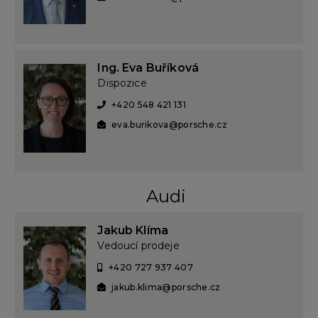
Ing. Eva Buříková
Dispozice
+420 548 421 131
eva.burikova@porsche.cz
Audi
Jakub Klíma
Vedoucí prodeje
+420 727 937 407
jakub.klima@porsche.cz