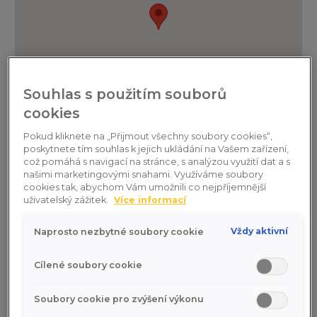
Souhlas s použitím souborů
cookies
Pokud kliknete na „Přijmout všechny soubory cookies“,
poskytnete tím souhlas k jejich ukládání na Vašem zařízení,
což pomáhá s navigací na stránce, s analýzou využití dat a s
našimi marketingovými snahami. Využíváme soubory
cookies tak, abychom Vám umožnili co nejpříjemnější
Náš tým
uživatelský zážitek.
Více informací
Vždy aktivní
Naprosto nezbytné soubory cookie
PRODEJ
SERVIS
NÁHRADNÍ DÍLY A
Cílené soubory cookie
Volkswagen
Soubory cookie pro zvýšení výkonu