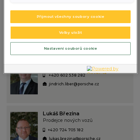
Jiří Czernín
Vedoucí prodeje nových vozů
Přijmout všechny soubory cookie
+420 725 292 962
jiri.czernin@porsche.cz
Volby uložit
Nastavení souborů cookie
Jindřich Liber
Prodejce nových vozů
+420 602 538 282
jindrich.liber@porsche.cz
Lukáš Březina
Prodejce nových vozů
+420 724 705 182
lukas.brezina@porsche.cz