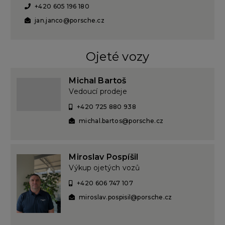
Ján Jančo
Vedoucí prodeje
+420 605 196 180
jan.janco@porsche.cz
Ojeté vozy
Michal Bartoš
Vedoucí prodeje
+420 725 880 938
michal.bartos@porsche.cz
Miroslav Pospíšil
Výkup ojetých vozů