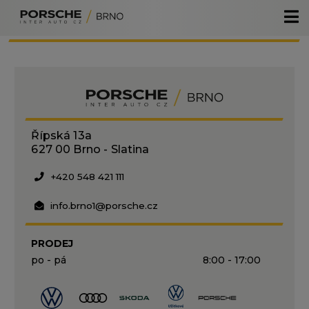
Kontakty
Volkswagen
Audi
DasWelt Auto
Škoda
Škoda Plus
Servisní služby
Řípská 13a
Volkswagen užitkové
Porsche Approved
Specialista oprav po nehodách
O nás
627 00 Brno - Slatina
Porsche
Komisní prodej
Originální příslušenství
GDPR
+420 548 421 111
Kariéra
info.brno1@porsche.cz
PRODEJ
po - pá
8:00 - 17:00