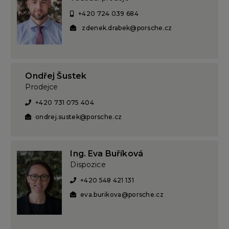
Zdeněk Drábek
Vedoucí prodeje
+420 724 039 684
zdenek.drabek@porsche.cz
Ondřej Šustek
Prodejce
+420 731 075 404
ondrej.sustek@porsche.cz
Ing. Eva Buříková
Dispozice
+420 548 421 131
eva.burikova@porsche.cz