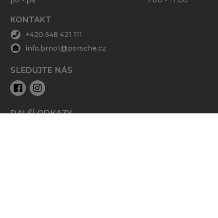
PRODEJ
po - pá
8:00 - 17:00
SERVIS
po - pá
7:00 - 17:00
KONTAKT
+420 548 421 111
info.brno1@porsche.cz
SLEDUJTE NÁS
DALŠÍ ODKAZY
GDPR
Zpracování cookies
Kontakty