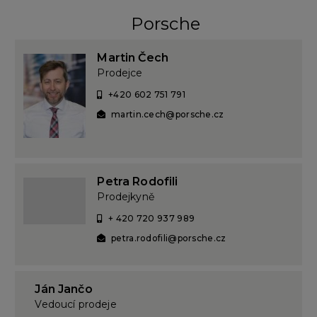
Porsche
Martin Čech
Prodejce
+420 602 751 791
martin.cech@porsche.cz
Petra Rodofili
Prodejkyně
+ 420 720 937 989
petra.rodofili@porsche.cz