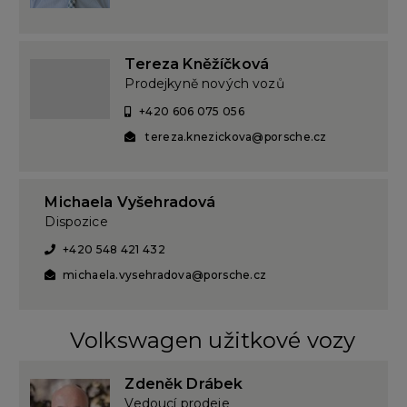
Tereza Kněžíčková
Prodejkyně nových vozů
+420 606 075 056
tereza.knezickova@porsche.cz
Michaela Vyšehradová
Dispozice
+420 548 421 432
michaela.vysehradova@porsche.cz
Volkswagen užitkové vozy