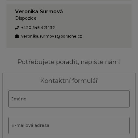
+420 606 747 107
miroslav.pospisil@porsche.cz
Veronika Surmová
Dispozice
+420 548 421 132
veronika.surmova@porsche.cz
Potřebujete poradit, napište nám!
Kontaktní formulář
Jméno