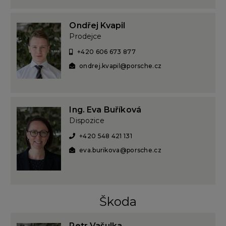
Ondřej Kvapil
Prodejce
+420 606 673 877
ondrej.kvapil@porsche.cz
Ing. Eva Buříková
Dispozice
+420 548 421 131
eva.burikova@porsche.cz
Škoda
Petr Vašulka