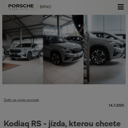
Volkswagen
Audi
DasWelt Auto
Škoda
Škoda Plus
Servisní služby
Volkswagen užitkové
Porsche Approved
Specialista oprav po nehodách
O nás
Porsche
Komisní prodej
Originální příslušenství
GDPR
Kariéra
Zpět na výpis novinek
14.7.2025
Kodiaq RS - jízda, kterou chcete