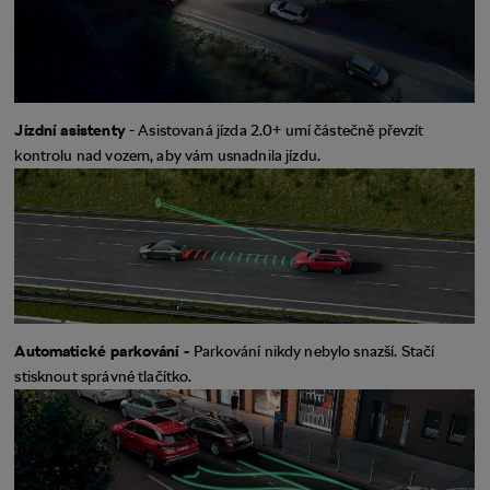
Jízdní asistenty
- Asistovaná jízda 2.0+ umí částečně převzít
kontrolu nad vozem, aby vám usnadnila jízdu.
Automatické parkování -
Parkování nikdy nebylo snazší. Stačí
stisknout správné tlačítko.