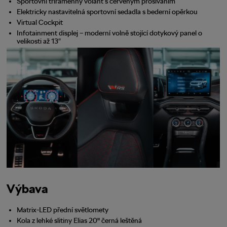
Sportovní tříramenný volant s červeným prošíváním
Elektricky nastavitelná sportovní sedadla s bederní opěrkou
Virtual Cockpit
Infotainment displej – moderní volně stojící dotykový panel o
velikosti až 13″
Výbava
Matrix-LED přední světlomety
Kola z lehké slitiny Elias 20" černá leštěná