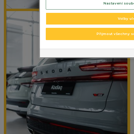
Nastavení soub
Volby ul
Přijmout všechny 