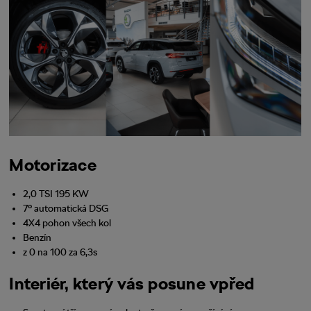
Motorizace
2,0 TSI 195 KW
7° automatická DSG
4X4 pohon všech kol
Benzín
z 0 na 100 za 6,3s
Interiér, který vás posune vpřed