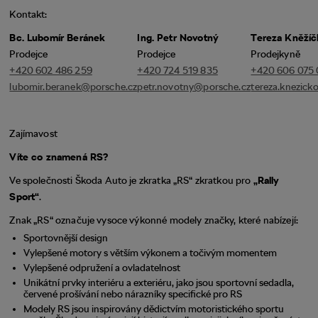
Kontakt:
Bc. Lubomír Beránek
Ing. Petr Novotný
Tereza Kněžíč
Prodejce
Prodejce
Prodejkyně
+420 602 486 259
+420 724 519 835
+420 606 075
lubomir.beranek@porsche.cz
petr.novotny@porsche.cz
tereza.knezic
Zajímavost
Víte co znamená RS?
Ve společnosti Škoda Auto je zkratka „RS“ zkratkou pro
„Rally
Sport“
.
Znak „RS“ označuje vysoce výkonné modely značky, které nabízejí:
Sportovnější design
Vylepšené motory s větším výkonem a točivým momentem
Vylepšené odpružení a ovladatelnost
Unikátní prvky interiéru a exteriéru, jako jsou sportovní sedadla,
červené prošívání nebo nárazníky specifické pro RS
Modely RS jsou inspirovány dědictvím motoristického sportu