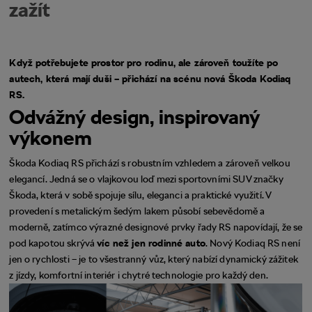
zažít
Když potřebujete prostor pro rodinu, ale zároveň toužíte po
autech, která mají duši – přichází na scénu nová Škoda Kodiaq
RS.
Odvážný design, inspirovaný
výkonem
Škoda Kodiaq RS přichází s robustním vzhledem a zároveň velkou
elegancí. Jedná se o vlajkovou loď mezi sportovními SUV značky
Škoda, která v sobě spojuje sílu, eleganci a praktické využití. V
provedení s metalickým šedým lakem působí sebevědomě a
moderně, zatímco výrazné designové prvky řady RS napovídají, že se
pod kapotou skrývá
víc než jen rodinné auto
. Nový Kodiaq RS není
jen o rychlosti – je to všestranný vůz, který nabízí dynamický zážitek
z jízdy, komfortní interiér i chytré technologie pro každý den.